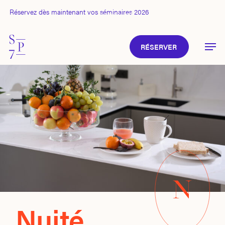
Skip
Réservez dès maintenant vos séminaires 2026
to
Espace client
main
content
Close
Menu
Men
RÉSERVER
Nuité