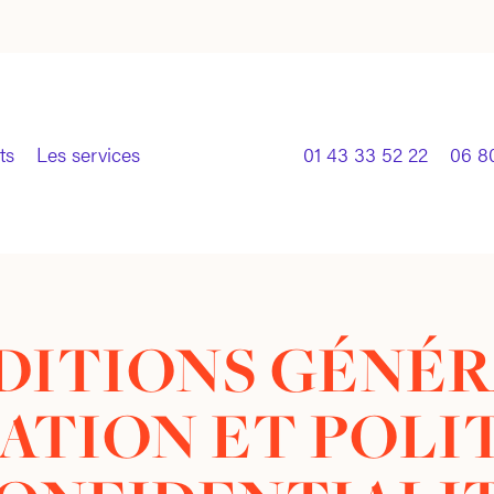
ts
Les services
01 43 33 52 22
06 8
DITIONS GÉNÉR
SATION ET POLI