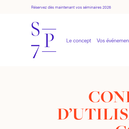
Skip
to
Réservez dès maintenant vos séminaires 2026
main
content
Le concept
Vos événemen
CON
D’UTILI