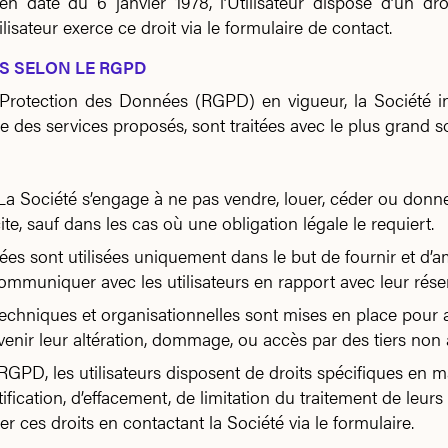
en date du 6 janvier 1978, l’Utilisateur dispose d’un droi
isateur exerce ce droit via le formulaire de contact.
S SELON LE RGPD
otection des Données (RGPD) en vigueur, la Société inf
e des services proposés, sont traitées avec le plus grand soi
La Société s’engage à ne pas vendre, louer, céder ou donn
e, sauf dans les cas où une obligation légale le requiert.
es sont utilisées uniquement dans le but de fournir et d’am
 communiquer avec les utilisateurs en rapport avec leur rés
chniques et organisationnelles sont mises en place pour ass
venir leur altération, dommage, ou accès par des tiers non 
PD, les utilisateurs disposent de droits spécifiques en m
tification, d’effacement, de limitation du traitement de leurs
r ces droits en contactant la Société via le formulaire.