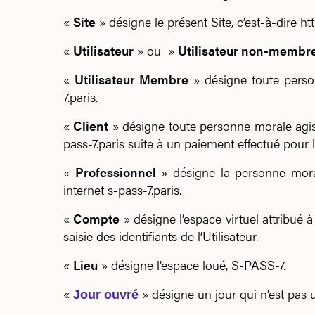
«
Site
» désigne le présent Site, c’est-à-dire htt
«
Utilisateur
» ou »
Utilisateur non-membr
«
Utilisateur Membre
» désigne toute personn
7.paris.
«
Client
» désigne toute personne morale agiss
pass-7.paris suite à un paiement effectué pour 
«
Professionnel
» désigne la personne morale
internet s-pass-7.paris.
«
Compte
» désigne l’espace virtuel attribué 
saisie des identifiants de l’Utilisateur.
«
Lieu
» désigne l’espace loué, S-PASS-7.
«
» désigne un jour qui n’est pas 
Jour ouvré