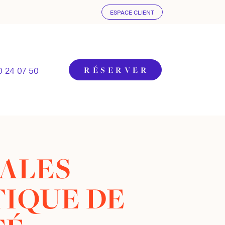
ESPACE CLIENT
0 24 07 50
R
É
S
E
R
V
E
R
ALES
TIQUE DE